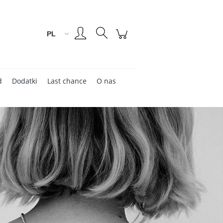
Zarejestruj się
Zaloguj się
d
Dodatki
Last chance
O nas