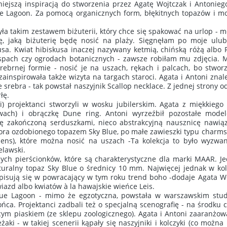
iejszą inspiracją do stworzenia przez Agatę Wojtczak i Antoniego 
ue Lagoon. Za pomocą organicznych form, błękitnych topazów i m
yła takim zestawem biżuterii, który chce się spakować na urlop - m
ę, jaką biżuterię będę nosić na plaży. Sięgnęłam po moje ulub
skusa. Kwiat hibiskusa inaczej nazywany ketmią, chińską różą alb
spach czy ogrodach botanicznych - zawsze robiłam mu zdjęcia. 
ebrnej formie - nosić je na uszach, rękach i palcach, bo stworzy
 zainspirowała także wizyta na targach staroci. Agata i Antoni zn
e srebra - tak powstał naszyjnik Scallop necklace. Z jednej strony od
łę.
 projektanci stworzyli w wosku jubilerskim. Agata z miękkiego w
wach) i obrączkę Dune ring. Antoni wyrzeźbił pozostałe mode
 zakończoną serduszkami, nieco abstrakcyjną nausznicę nawiązu
ora ozdobionego topazem Sky Blue, po małe zawieszki typu charm
ens), które można nosić na uszach -Ta kolekcja to było wyzwani
lawski.
ych pierścionków, które są charakterystyczne dla marki MAAR. Jed
turalny topaz Sky Blue o średnicy 10 mm. Najwięcej jednak w kole
 wpisują się w powracający w tym roku trend boho -dodaje Agata Wo
iazd albo kwiatów à la hawajskie wieńce Leis.
e Lagoon - mimo że egzotyczna, powstała w warszawskim studi
ca. Projektanci zadbali też o specjalną scenografię - na środku 
m piaskiem (ze sklepu zoologicznego). Agata i Antoni zaaranżowa
żaki - w takiej scenerii kąpały się naszyjniki i kolczyki (co mo