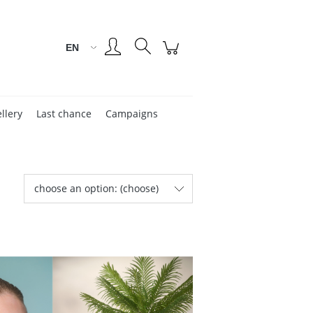
Create an account
Sign in
llery
Last chance
Campaigns
choose an option: (choose)