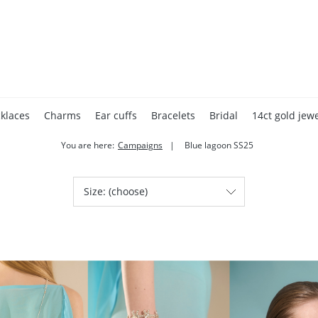
klaces
Charms
Ear cuffs
Bracelets
Bridal
14ct gold jewe
You are here:
Campaigns
Blue lagoon SS25
Accessories
Home page
Gift cards
Valentine's Day
Size: (choose)