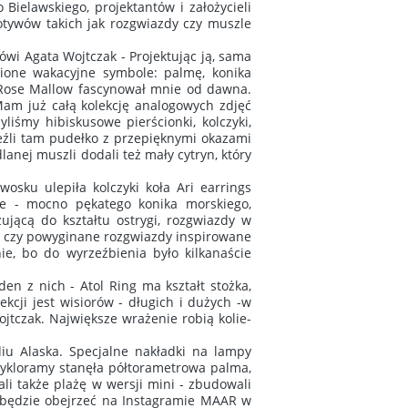
Bielawskiego, projektantów i założycieli
otywów takich jak rozgwiazdy czy muszle
ówi Agata Wojtczak - Projektując ją, sama
ione wakacyjne symbole: palmę, konika
o Rose Mallow fascynował mnie od dawna.
Mam już całą kolekcję analogowych zdjęć
liśmy hibiskusowe pierścionki, kolczyki,
aleźli tam pudełko z przepięknymi okazami
lanej muszli dodali też mały cytryn, który
osku ulepiła kolczyki koła Ari earrings
le - mocno pękatego konika morskiego,
jącą do kształtu ostrygi, rozgwiazdy w
s czy powyginane rozgwiazdy inspirowane
e, bo do wyrzeźbienia było kilkanaście
en z nich - Atol Ring ma kształt stożka,
kcji jest wisiorów - długich i dużych -w
jtczak. Największe wrażenie robią kolie-
u Alaska. Specjalne nakładki na lampy
cykloramy stanęła półtorametrowa palma,
li także plażę w wersji mini - zbudowali
żna będzie obejrzeć na Instagramie MAAR w