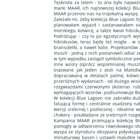
Tęsknota za latem - to ona była najważn
marki MAAR, ich najnowszej kolekcji Bl
MAAR przenosi nas na tropikalną wyspę.
Zależało mi, żeby kolekcja Blue Lagoon b
planowałam wyjazd i zastanawiałam si
morskiego, kotwicę, a także kwiat hibi
Podróżując - czy to po egzotycznych wy
hibiskusów, teraz będę też mogła - w sr
bransoletki, a nawet kolie. Projektantów
muszli - jedną z nich postanowili odlać z
w tym wypadku zastąpił symbolicznie per
Inne wzory (oprócz wspomnianej muszli)
(nazwane jak jeden z atoli na Maledi
dopracowaną w detalach palmę, kotwicę
przeróżnych wydaniach - od dużego wisi
rozgwiazdami czerwonymi (Asterias rub
wymagających wzorów -podsumowuje Bie
W kolekcji Blue Lagoon nie zabrakło duż
falującą formę i centralnie osadzony na
wersji srebrnej i pozłoconej - Idealnie
chokery - poukładane ze srebrnych rozgw
Kampania MAAR promująca kolekcję Blu
pomogły w odtworzeniu równikowego słoń
wyspa ze styroduru obsypana połyskujący
miniaturowy basen i ustawili malutkie le