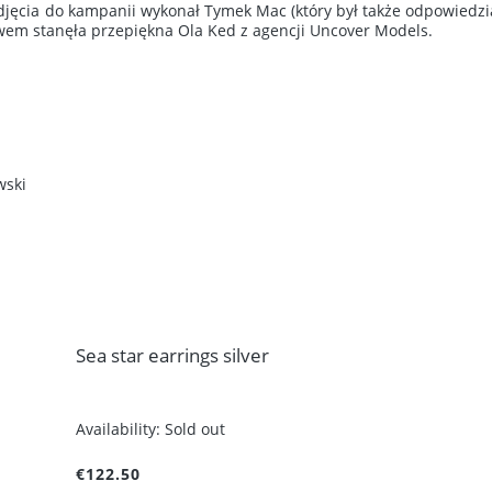
jęcia do kampanii wykonał Tymek Mac (który był także odpowiedzia
wem stanęła przepiękna Ola Ked z agencji Uncover Models.
wski
Sea star earrings silver
Availability:
Sold out
€122.50