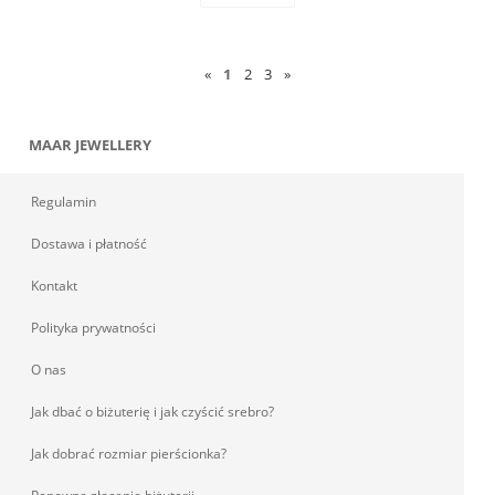
«
1
2
3
»
MAAR JEWELLERY
Regulamin
Dostawa i płatność
Kontakt
Polityka prywatności
O nas
Jak dbać o biżuterię i jak czyścić srebro?
Jak dobrać rozmiar pierścionka?