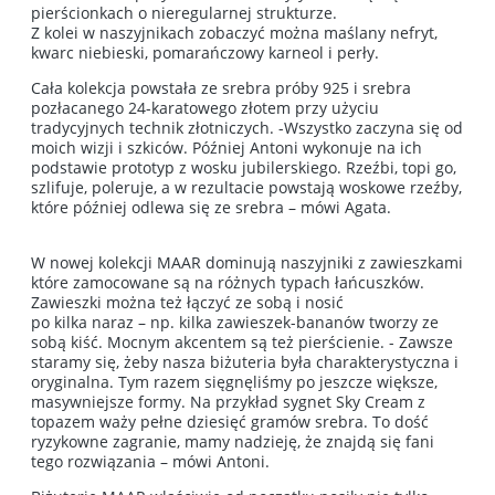
pierścionkach o nieregularnej strukturze.
Z kolei w naszyjnikach zobaczyć można maślany nefryt,
kwarc niebieski, pomarańczowy karneol i perły.
Cała kolekcja powstała ze srebra próby 925 i srebra
pozłacanego 24-karatowego złotem przy użyciu
tradycyjnych technik złotniczych. -Wszystko zaczyna się od
moich wizji i szkiców. Później Antoni wykonuje na ich
podstawie prototyp z wosku jubilerskiego. Rzeźbi, topi go,
szlifuje, poleruje, a w rezultacie powstają woskowe rzeźby,
które później odlewa się ze srebra – mówi Agata.
W nowej kolekcji MAAR dominują naszyjniki z zawieszkami
które zamocowane są na różnych typach łańcuszków.
Zawieszki można też łączyć ze sobą i nosić
po kilka naraz – np. kilka zawieszek-bananów tworzy ze
sobą kiść. Mocnym akcentem są też pierścienie. - Zawsze
staramy się, żeby nasza biżuteria była charakterystyczna i
oryginalna. Tym razem sięgnęliśmy po jeszcze większe,
masywniejsze formy. Na przykład sygnet Sky Cream z
topazem waży pełne dziesięć gramów srebra. To dość
ryzykowne zagranie, mamy nadzieję, że znajdą się fani
tego rozwiązania – mówi Antoni.