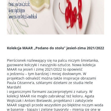
Kolekcja MAAR „Podano do stołu” jesień-zima 2021/2022
Pierścionek rozlewający się na palcu niczym śmietanka,
gazowane kolczyki i naszyjniki-sztućce. Nowa kolekcja
MAAR na jesień i zimę 2021/2022 to opowieść
o jedzeniu – tym bardziej i mniej dosłownym. W
projektach odnaleźć można także inspiracje obrazami
Paula Cézanne'a, szklanymi dziełami ze studia Helle
Mardahl
i organicznymi formami zaczerpniętymi z natury. W
kolekcji MAAR nie mogło zabraknąć też koloru. Agata
Wojtczak i Antoni Bielawski, projektanci i założyciele
MAAR sięgnęli przede wszystkim po błękitne niczym woda
w basenie - topazy i zielone tsavoryty – mienią się one w