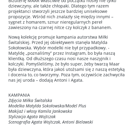
Biżuterię MAAR właściwie od początku nosiły nie tylko
dziewczyny, ale także chłopaki. Dlatego tym razem
projektanci stworzyli jeszcze bardziej uniseksowe
propozycje. Wśród nich znalazły się między innymi –
sygnet z homarem, sznur nieregularnych pereł
zawieszony na czarnej nitce czy kolczyk z bananem.
Nową kolekcję promuje kampania autorstwa Miłki
Świtalskiej. Przed jej obiektywem stanęła Matylda
Sokołowska. Wybór modelki nie był przypadkowy. -
Matyldę „poznaliśmy” przez Instagram, bo była naszą
klientką. Od dłuższego czasu nosi nasze naszyjnik i
kolczyki. Pomyśleliśmy, że było super, żeby twarzą Maar
była dziewczyna, która jakoś utożsami się z naszą estetyką
i docenia to, co tworzymy. Poza tym, oczywiście zachwyciła
nas jej uroda – dodają Antoni i Agata.
KAMPANIA
Zdjęcia Miłka Świtalska
Modelka Matylda Sokołowska/Model Plus
Makijaż i włosy Kamila Jankowska
Stylizacja Agata Wojtczak
Scenografia Agata Wojtczak, Antoni Bielawski