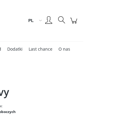
Zarejestruj się
Zaloguj się
d
Dodatki
Last chance
O nas
vy
w:
roboczych