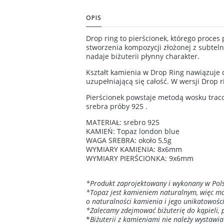
OPIS
Drop ring to pierścionek, którego proces 
stworzenia kompozycji złożonej z subteln
nadaje biżuterii płynny charakter.
Kształt kamienia w Drop Ring nawiązuje d
uzupełniającą się całość. W wersji Drop 
Pierścionek powstaje metodą wosku traco
srebra próby 925 .
MATERIAŁ: srebro 925
KAMIEŃ: Topaz london blue
WAGA SREBRA: około 5,5g
WYMIARY KAMIENIA: 8x6mm
WYMIARY PIERŚCIONKA: 9x6mm
*Produkt zaprojektowany i wykonany w Pols
*Topaz jest kamieniem naturalnym, więc może
o naturalności kamienia i jego unikatowości
*Zalecamy zdejmować biżuterię do kąpieli, 
*
Biżuterii z kamieniami nie należy wystawi