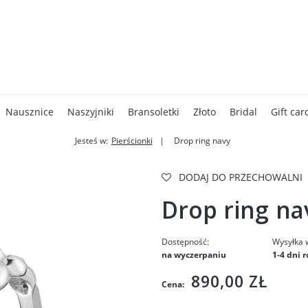
Nausznice
Naszyjniki
Bransoletki
Złoto
Bridal
Gift car
Jesteś w:
Pierścionki
Drop ring navy
Kampanie
Kontakt
DODAJ DO PRZECHOWALNI
Drop ring na
Dostępność:
Wysyłka 
na wyczerpaniu
1-4 dni 
890,00 ZŁ
Cena: