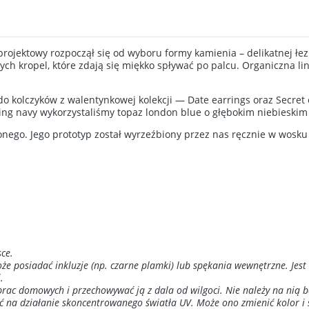
projektowy rozpoczął się od wyboru formy kamienia – delikatnej łezk
ych kropel, które zdają się miękko spływać po palcu. Organiczna lin
o kolczyków z walentynkowej kolekcji — Date earrings oraz Secret e
ring navy wykorzystaliśmy topaz london blue o głębokim niebieskim
nego. Jego prototyp został wyrzeźbiony przez nas ręcznie w wosku 
ce.
 posiadać inkluzje (np. czarne plamki) lub spękania wewnętrzne. Jest 
.
prac domowych i przechowywać ją z dala od wilgoci. Nie należy na nią 
ać na działanie skoncentrowanego światła UV. Może ono zmienić kolor i 