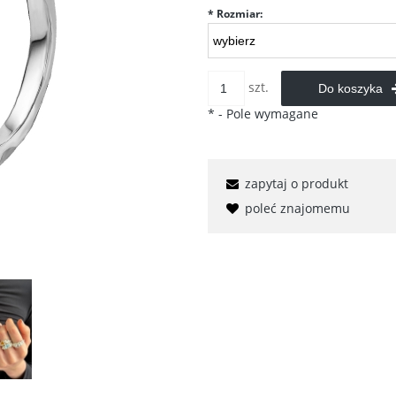
*
Rozmiar:
szt.
Do koszyka
*
- Pole wymagane
zapytaj o produkt
poleć znajomemu