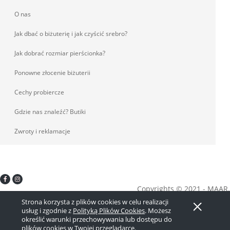
O nas
Jak dbać o biżuterię i jak czyścić srebro?
Jak dobrać rozmiar pierścionka?
Ponowne złocenie biżuterii
Cechy probiercze
Gdzie nas znaleźć? Butiki
Zwroty i reklamacje
Copyrights © 2021 - MAAR.
Strona korzysta z plików cookies w celu realizacji
Pokaż pełną wersję strony
usług i zgodnie z
Polityką Plików Cookies
. Możesz
określić warunki przechowywania lub dostępu do
Sklep internetowy Shoper.pl
plików cookies w Twojej przeglądarce.