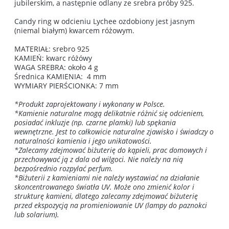
jubilerskim, a następnie odlany ze srebra próby 925.
Candy ring w odcieniu Lychee ozdobiony jest jasnym
(niemal białym) kwarcem różowym.
MATERIAŁ: srebro 925
KAMIEŃ: kwarc różówy
WAGA SREBRA: około 4 g
Średnica KAMIENIA: 4 mm
WYMIARY PIERŚCIONKA: 7 mm
*Produkt zaprojektowany i wykonany w Polsce.
*Kamienie naturalne mogą delikatnie różnić się odcieniem,
posiadać inkluzje (np. czarne plamki) lub spękania
wewnętrzne. Jest to całkowicie naturalne zjawisko i świadczy o
naturalności kamienia i jego unikatowości.
*Zalecamy zdejmować biżuterię do kąpieli, prac domowych i
przechowywać ją z dala od wilgoci. Nie należy na nią
bezpośrednio rozpylać perfum.
*Biżuterii z kamieniami nie należy wystawiać na działanie
skoncentrowanego światła UV. Może ono zmienić kolor i
strukturę kamieni, dlatego zalecamy zdejmować biżuterię
przed ekspozycją na promieniowanie UV (lampy do paznokci
lub solarium).