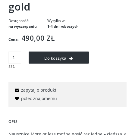
gold
Dostępność:
Wysyłka w:
na wyczerpaniu
1-4 dni roboczych
490,00 ZŁ
Cena:
Do koszyka
szt.
zapytaj o produkt
poleć znajomemu
OPIS
Nausznicę More or less można nosić raz jedną – cieńszą, a