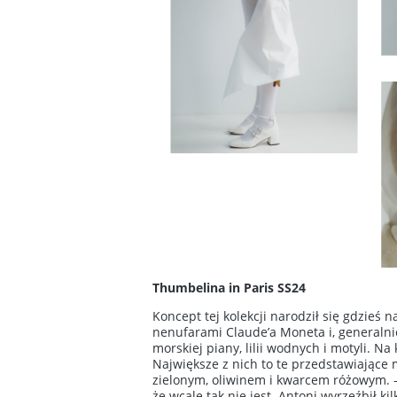
Thumbelina in Paris SS24
Koncept tej kolekcji narodził się gdzieś
nenufarami Claude’a Moneta i, generalni
morskiej piany, lilii wodnych i motyli. 
Największe z nich to te przedstawiające
zielonym, oliwinem i kwarcem różowym. -
że wcale tak nie jest. Antoni wyrzeźbił k