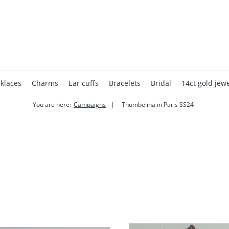
klaces
Charms
Ear cuffs
Bracelets
Bridal
14ct gold jewe
You are here:
Campaigns
Thumbelina in Paris SS24
Accessories
Home page
Gift cards
Valentine's Day