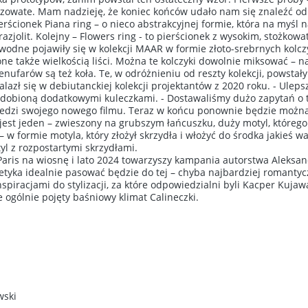
iczowate. Mam nadzieję, że koniec końców udało nam się znaleźć 
rścionek Piana ring – o nieco abstrakcyjnej formie, która na myśl
razjolit. Kolejny – Flowers ring - to pierścionek z wysokim, stoż
 wodne pojawiły się w kolekcji MAAR w formie złoto-srebrnych kolc
 one także wielkością liści. Można te kolczyki dowolnie miksować – n
enufarów są też koła. Te, w odróżnieniu od reszty kolekcji, powst
lazł się w debiutanckiej kolekcji projektantów z 2020 roku. - Uleps
ozdobioną dodatkowymi kuleczkami. - Dostawaliśmy dużo zapytań o te
dzi swojego nowego filmu. Teraz w końcu ponownie będzie można 
 jest jeden – zwieszony na grubszym łańcuszku, duży motyl, którego 
 w formie motyla, który złożył skrzydła i włożyć do środka jakieś 
yl z rozpostartymi skrzydłami.
aris na wiosnę i lato 2024 towarzyszy kampania autorstwa Aleksan
estetyka idealnie pasować będzie do tej – chyba najbardziej romant
spiracjami do stylizacji, za które odpowiedzialni byli Kacper Kujawa
 ogólnie pojęty baśniowy klimat Calineczki.
wski