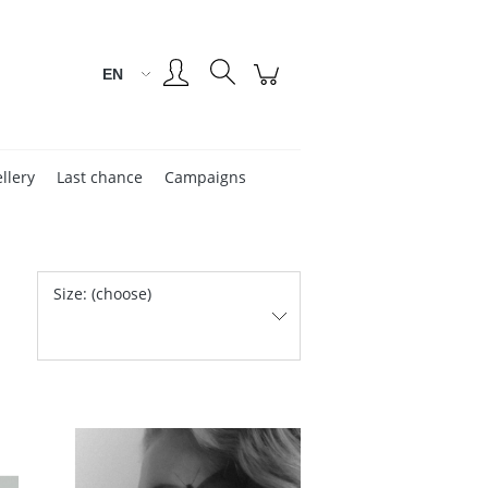
Create an account
Sign in
llery
Last chance
Campaigns
Size: (choose)