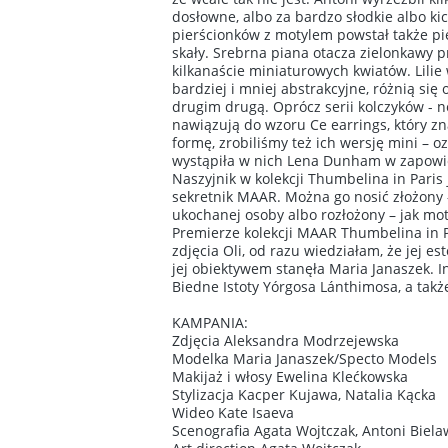
dosłowne, albo za bardzo słodkie albo k
pierścionków z motylem powstał także pie
skały. Srebrna piana otacza zielonkawy p
kilkanaście miniaturowych kwiatów. Lilie
bardziej i mniej abstrakcyjne, różnią się
drugim drugą. Oprócz serii kolczyków - n
nawiązują do wzoru Ce earrings, który zna
formę, zrobiliśmy też ich wersję mini – 
wystąpiła w nich Lena Dunham w zapowie
Naszyjnik w kolekcji Thumbelina in Paris
sekretnik MAAR. Można go nosić złożony –
ukochanej osoby albo rozłożony – jak mot
Premierze kolekcji MAAR Thumbelina in P
zdjęcia Oli, od razu wiedziałam, że jej 
jej obiektywem stanęła Maria Janaszek. In
Biedne Istoty Yórgosa Lánthimosa, a także
KAMPANIA:
Zdjęcia Aleksandra Modrzejewska
Modelka Maria Janaszek/Specto Models
Makijaż i włosy Ewelina Klećkowska
Stylizacja Kacper Kujawa, Natalia Kącka
Wideo Kate Isaeva
Scenografia Agata Wojtczak, Antoni Biela