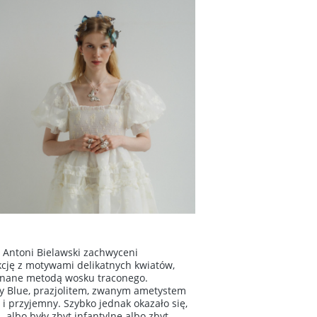
i Antoni Bielawski zachwyceni
kcję z motywami delikatnych kwiatów,
ykonane metodą wosku traconego.
ky Blue, prazjolitem, zwanym ametystem
i przyjemny. Szybko jednak okazało się,
 albo były zbyt infantylne albo zbyt